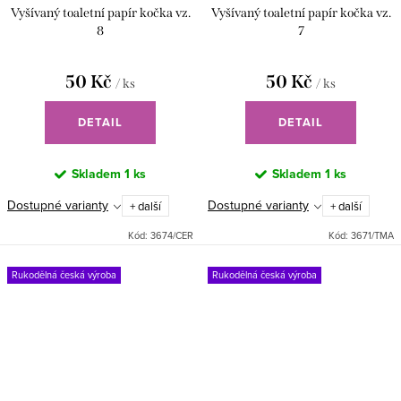
Vyšívaný toaletní papír kočka vz.
Vyšívaný toaletní papír kočka vz.
8
7
50 Kč
50 Kč
/ ks
/ ks
DETAIL
DETAIL
Skladem
1 ks
Skladem
1 ks
Dostupné varianty
Dostupné varianty
+ další
+ další
Kód:
3674/CER
Kód:
3671/TMA
Rukodělná česká výroba
Rukodělná česká výroba