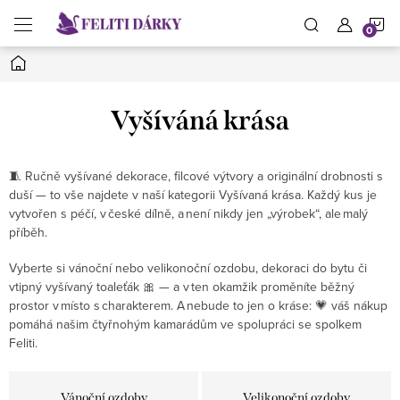
Přejít
N
na
obsah
Domů
K
Vyšíváná krása
🧵 Ručně vyšívané dekorace, filcové výtvory a originální drobnosti s
duší — to vše najdete v naší kategorii Vyšívaná krása. Každý kus je
vytvořen s péčí, v české dílně, a není nikdy jen „výrobek“, ale malý
příběh.
Vyberte si vánoční nebo velikonoční ozdobu, dekoraci do bytu či
vtipný vyšívaný toaleťák 🎀 — a v ten okamžik proměníte běžný
prostor v místo s charakterem. A nebude to jen o kráse: 💗 váš nákup
pomáhá našim čtyřnohým kamarádům ve spolupráci se spolkem
Feliti.
Vánoční ozdoby
Velikonoční ozdoby