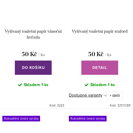
Vyšívaný toaletní papír vánoční
Vyšívaný toaletní papír staford
hvězda
50 Kč
50 Kč
/ ks
/ ks
DO KOŠÍKU
DETAIL
Skladem
1 ks
Skladem
1 ks
Dostupné varianty
+ další
Kód:
3223
Kód:
3217/CER
Rukodělná česká výroba
Rukodělná česká výroba