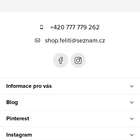
Z
á
+420 777 779 262
p
shop.feliti
@
seznam.cz
a
t
í
Informace pro vás
Blog
Pinterest
Instagram