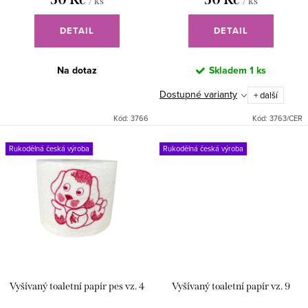
/ ks
/ ks
ů
DETAIL
DETAIL
Na dotaz
Skladem
1 ks
Dostupné varianty
+ další
Kód:
3766
Kód:
3763/CER
Rukodělná česká výroba
Rukodělná česká výroba
Vyšívaný toaletní papír pes vz. 4
Vyšívaný toaletní papír vz. 9