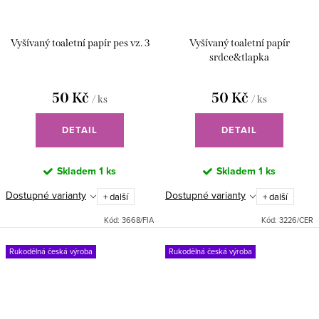
Vyšívaný toaletní papír pes vz. 3
Vyšívaný toaletní papír
srdce&tlapka
50 Kč
50 Kč
/ ks
/ ks
DETAIL
DETAIL
Skladem
1 ks
Skladem
1 ks
Dostupné varianty
Dostupné varianty
+ další
+ další
Kód:
3668/FIA
Kód:
3226/CER
Rukodělná česká výroba
Rukodělná česká výroba