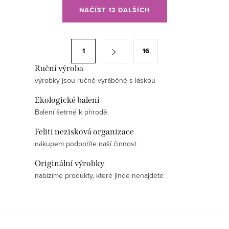
O
NAČÍST 12 DALŠÍCH
v
l
á
S
1
16
d
t
a
Ruční výroba
r
výrobky jsou ručně vyráběné s láskou
c
á
í
n
Ekologické balení
p
k
Balení šetrné k přírodě.
r
o
Feliti nezisková organizace
v
v
nákupem podpoříte naší činnost
k
á
y
Originální výrobky
n
v
nabízíme produkty, které jinde nenajdete
í
ý
p
i