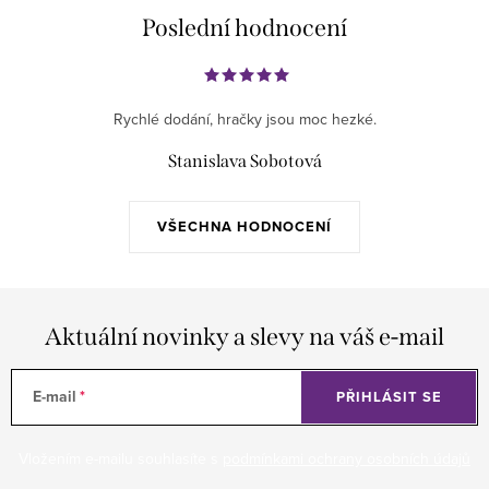
s
Poslední hodnocení
u
Rychlé dodání, hračky jsou moc hezké.
Stanislava Sobotová
VŠECHNA HODNOCENÍ
Aktuální novinky a slevy na váš e-mail
E-mail
PŘIHLÁSIT SE
Vložením e-mailu souhlasíte s
podmínkami ochrany osobních údajů