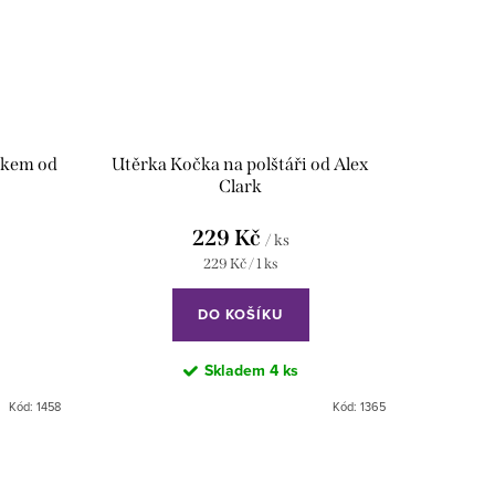
tkem od
Utěrka Kočka na polštáři od Alex
Clark
229 Kč
/ ks
Měrná
229 Kč / 1 ks
cena:
DO KOŠÍKU
Skladem
4 ks
Kód:
1458
Kód:
1365