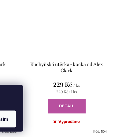
ark
Kuchyňská utěrka - kočka od Alex
Clark
229 Kč
/ ks
Měrná
229 Kč / 1 ks
cena:
DETAIL
asím
Vyprodáno
Kód:
1356
Kód:
504