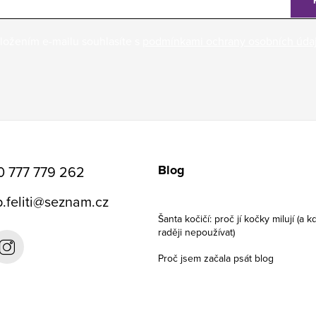
ložením e-mailu souhlasíte s
podmínkami ochrany osobních úda
Blog
0 777 779 262
.feliti
@
seznam.cz
Šanta kočičí: proč jí kočky milují (a kd
raději nepoužívat)
Proč jsem začala psát blog