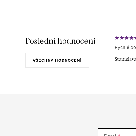
y
v
ý
p
Poslední hodnocení
i
Rychlé do
s
Stanislav
VŠECHNA HODNOCENÍ
u