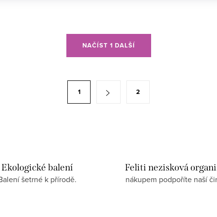
NAČÍST 1 DALŠÍ
1
2
Ekologické balení
Feliti nezisková organ
Balení šetrné k přírodě.
nákupem podpoříte naší či