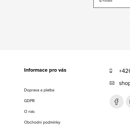
E-mail
V
Z
á
Informace pro vás
+42
p
shop
a
Doprava a platba
t
GDPR
í
O nás
Obchodní podmínky