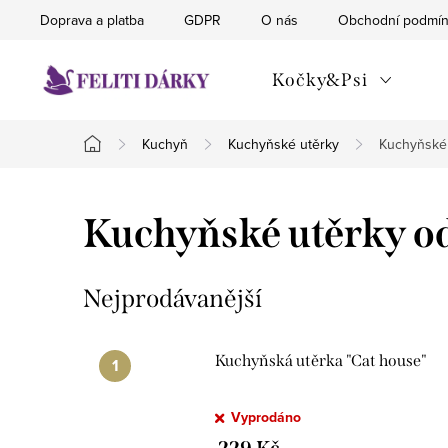
Přejít
Doprava a platba
GDPR
O nás
Obchodní podmí
na
obsah
Kočky&Psi
Kuchyň
Kuchyňské utěrky
Kuchyňské 
Domů
Kuchyňské utěrky od
Nejprodávanější
Kuchyňská utěrka "Cat house"
Vyprodáno