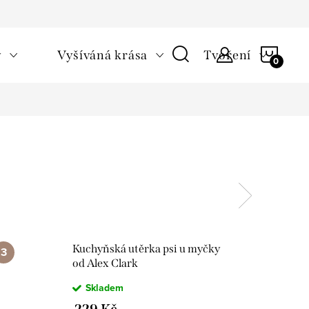
NÁKU
v
Vyšíváná krása
Tvoření
KOŠÍ
Kuchyňská utěrka psi u myčky
od Alex Clark
Skladem