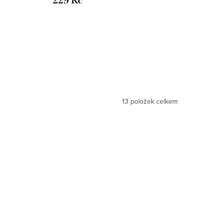
229 Kč
13
položek celkem