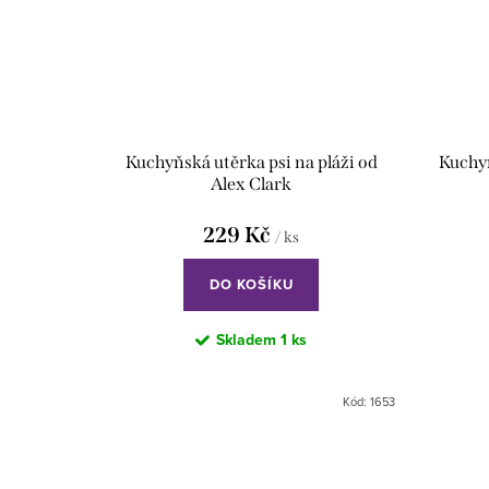
Kuchyňská utěrka psi na pláži od
Kuchyň
Alex Clark
229 Kč
/ ks
DO KOŠÍKU
Skladem
1 ks
Kód:
1653