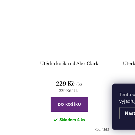
Utěrka kočka od Alex Clark
Uterk
229 Kč
/ ks
Měrná
229 Kč / 1 ks
Tento 
cena:
vyjadřu
DO KOŠÍKU
Nast
Skladem
4 ks
Kód:
1362