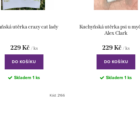
ňská utěrka crazy cat lady
Kuchyňská utěrka psi u my
Alex Clark
229 Kč
229 Kč
/ ks
/ ks
DO KOŠÍKU
DO KOŠÍKU
Skladem
1 ks
Skladem
1 ks
Kód:
2166