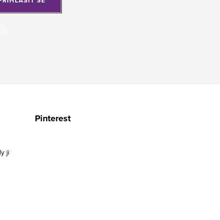
PŘIHLÁSIT SE
jů
Pinterest
y ji