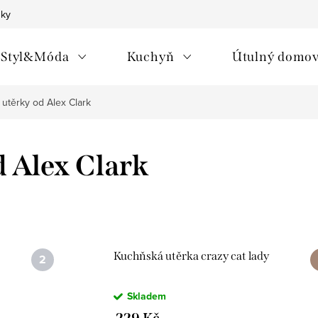
nky
Styl&Móda
Kuchyň
Útulný domo
utěrky od Alex Clark
 Alex Clark
Kuchňská utěrka crazy cat lady
Skladem