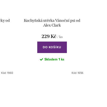
čky od
Kuchyňská utěrka Vánoční psi od
Alex Clark
229 Kč
/ ks
DO KOŠÍKU
Skladem
1 ks
Kód:
1960
Kód:
1656