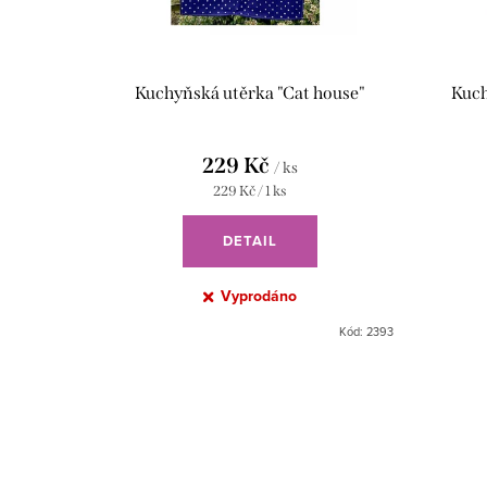
o
p
d
r
u
o
Kuchyňská utěrka "Cat house"
Kuch
k
d
t
u
229 Kč
/ ks
Měrná
229 Kč / 1 ks
ů
k
cena:
DETAIL
t
ů
Vyprodáno
Kód:
2393