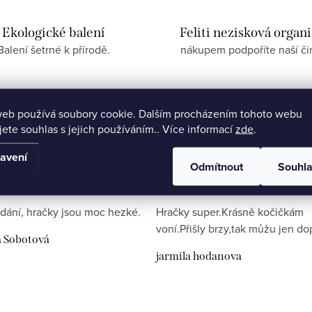
Ekologické balení
Feliti nezisková organ
Balení šetrné k přírodě.
nákupem podpoříte naší či
web používá soubory cookie. Dalším procházením tohoto webu
jete souhlas s jejich používáním.. Více informací
zde
.
avení
Odmítnout
Souhl
dání, hračky jsou moc hezké.
Hračky super.Krásně kočičkám
voní.Přišly brzy,tak můžu jen do
a Sobotová
jarmila hodanova