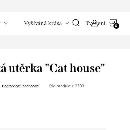
NÁKU
v
Vyšíváná krása
Tvoření
KOŠÍ
 utěrka "Cat house"
Kód produktu:
2393
Podrobnosti hodnocení