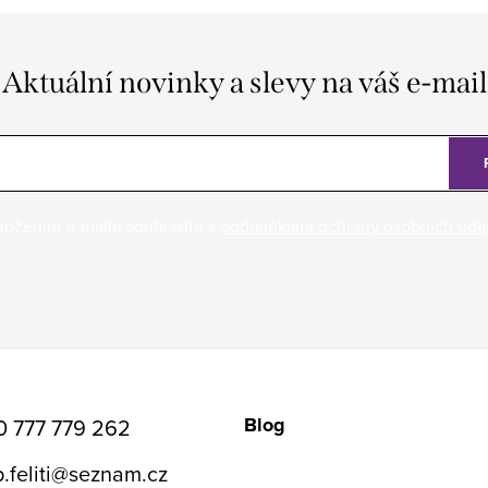
Aktuální novinky a slevy na váš e-mail
ložením e-mailu souhlasíte s
podmínkami ochrany osobních úda
Blog
0 777 779 262
.feliti
@
seznam.cz