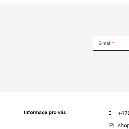
E-mail
V
Z
á
Informace pro vás
+42
p
shop