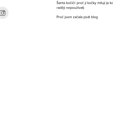
Šanta kočičí: proč jí kočky milují (a kd
raději nepoužívat)
Proč jsem začala psát blog