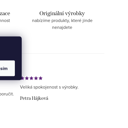
izace
Originální výrobky
nnost
nabízíme produkty, které jinde
nenajdete
asím
Veliká spokojenost s výrobky.
poručit.
Petra Hájková