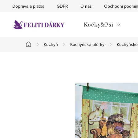
Přejít
Doprava a platba
GDPR
O nás
Obchodní podmí
na
obsah
Kočky&Psi
Kuchyň
Kuchyňské utěrky
Kuchyňské 
Domů