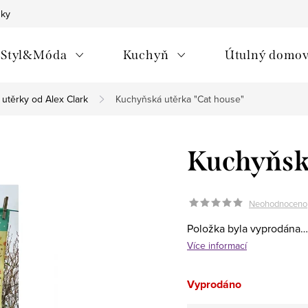
nky
Styl&Móda
Kuchyň
Útulný domo
utěrky od Alex Clark
Kuchyňská utěrka "Cat house"
Kuchyňská
Neohodnoceno
Položka byla vyprodána…
Více informací
Vyprodáno