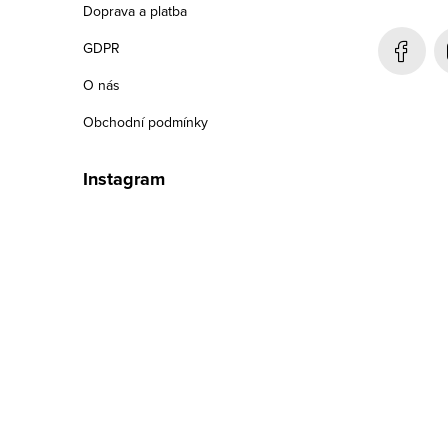
a
Doprava a platba
t
GDPR
í
O nás
Obchodní podmínky
Instagram