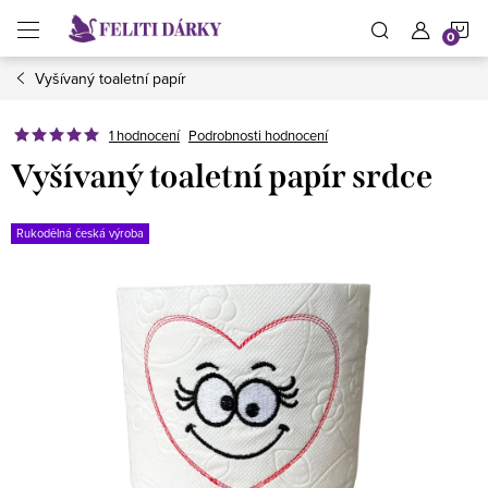
Přejít
N
na
obsah
Vyšívaný toaletní papír
K
1 hodnocení
Podrobnosti hodnocení
Vyšívaný toaletní papír srdce
Rukodělná česká výroba