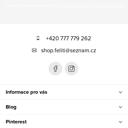
Vložením e-mailu souhlasíte s
podmínkami ochrany osobních údajů
Z
á
+420 777 779 262
p
shop.feliti
@
seznam.cz
a
t
í
Informace pro vás
Blog
Pinterest