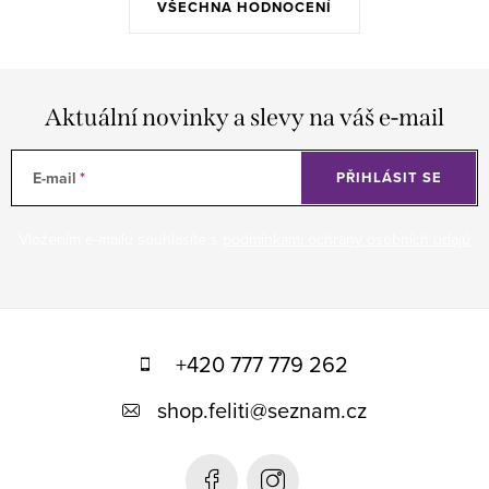
VŠECHNA HODNOCENÍ
Aktuální novinky a slevy na váš e-mail
E-mail
PŘIHLÁSIT SE
Vložením e-mailu souhlasíte s
podmínkami ochrany osobních údajů
Z
á
+420 777 779 262
p
shop.feliti
@
seznam.cz
a
t