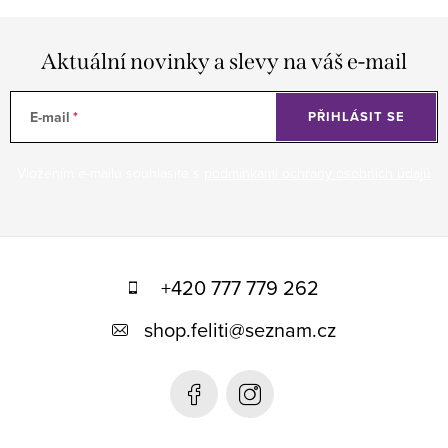
Aktuální novinky a slevy na váš e-mail
E-mail
PŘIHLÁSIT SE
Vložením e-mailu souhlasíte s
podmínkami ochrany osobních údajů
Z
á
+420 777 779 262
p
shop.feliti
@
seznam.cz
a
t
í