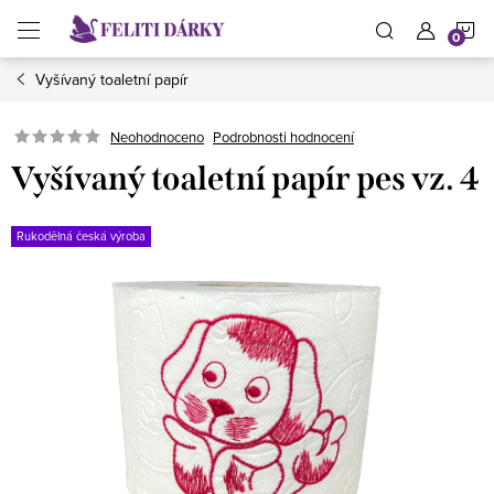
Přejít
N
na
obsah
Vyšívaný toaletní papír
K
Neohodnoceno
Podrobnosti hodnocení
Vyšívaný toaletní papír pes vz. 4
Rukodělná česká výroba