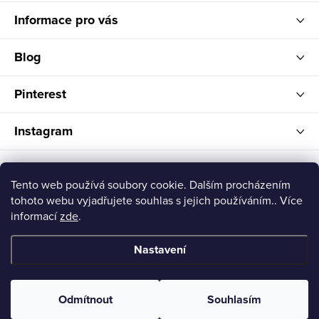
Informace pro vás
Blog
Pinterest
Instagram
FELITI
Tento web používá soubory cookie. Dalším procházením
tohoto webu vyjadřujete souhlas s jejich používáním.. Více
informací
zde
.
Nastavení
Copyright 2026
Feliti shop
. Všechna práva vyhrazena.
Odmítnout
Souhlasím
Vytvořil Shoptet