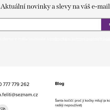
Aktuální novinky a slevy na váš e-mail
ložením e-mailu souhlasíte s
podmínkami ochrany osobních úda
Blog
0 777 779 262
.feliti
@
seznam.cz
Šanta kočičí: proč jí kočky milují (a kd
raději nepoužívat)