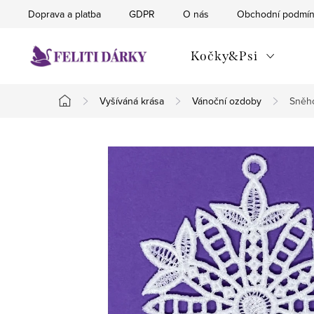
Přejít
Doprava a platba
GDPR
O nás
Obchodní podmí
na
obsah
Kočky&Psi
Vyšíváná krása
Vánoční ozdoby
Sněho
Domů