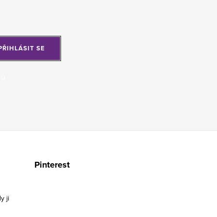
PŘIHLÁSIT SE
jů
Pinterest
y ji