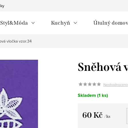
nky
Styl&Móda
Kuchyň
Útulný domo
vá vločka vzor.34
Sněhová v
Neohodnoceno
Skladem
(1 ks)
60 Kč
/ ks
Měrná