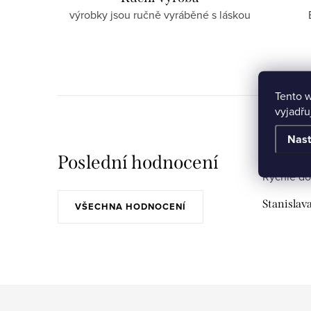
výrobky jsou ručně vyráběné s láskou
Tento 
vyjadřu
Nast
Poslední hodnocení
Rychlé do
Stanislav
VŠECHNA HODNOCENÍ