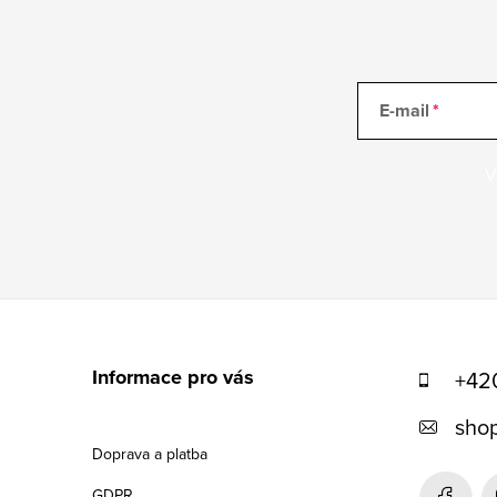
E-mail
V
Z
á
Informace pro vás
+42
p
shop
a
Doprava a platba
t
GDPR