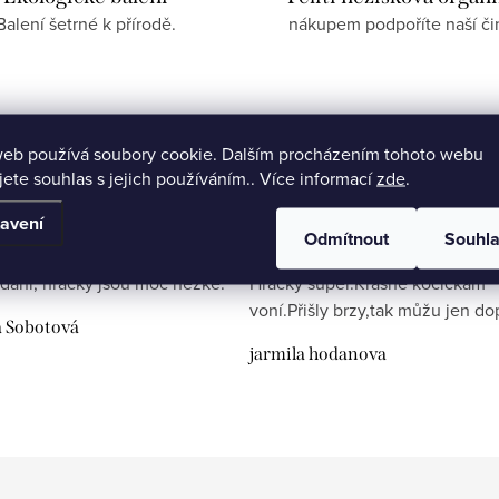
Balení šetrné k přírodě.
nákupem podpoříte naší či
web používá soubory cookie. Dalším procházením tohoto webu
jete souhlas s jejich používáním.. Více informací
zde
.
avení
Odmítnout
Souhl
dání, hračky jsou moc hezké.
Hračky super.Krásně kočičkám
voní.Přišly brzy,tak můžu jen do
a Sobotová
jarmila hodanova