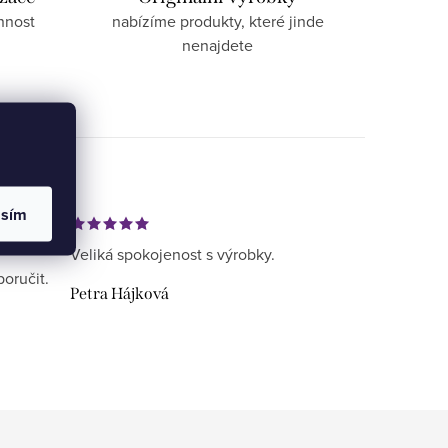
nnost
nabízíme produkty, které jinde
nenajdete
asím
Veliká spokojenost s výrobky.
poručit.
Petra Hájková