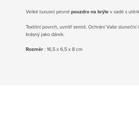
Velké luxusní pevné
pouzdro na brýle
v sadě s utěr
Textilní povrch, uvnitř semiš. Ochrání Vaše sluneční
krásný jako dárek.
Rozměr
: 16,5 x 6,5 x 8 cm