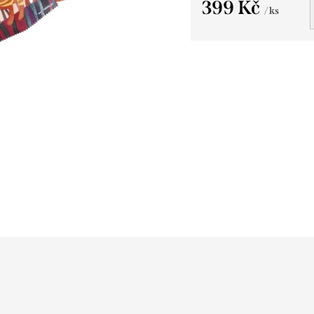
399 Kč
/ ks
Měrná
cena: