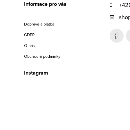
á
Informace pro vás
+42
p
shop
a
Doprava a platba
t
GDPR
í
O nás
Obchodní podmínky
Instagram