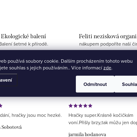
Ekologické balení
Feliti nezisková organ
Balení šetrné k přírodě.
nákupem podpoříte naší či
web používá soubory cookie. Dalším procházením tohoto webu
jete souhlas s jejich používáním.. Více informací
zde
.
avení
Odmítnout
Souhl
dání, hračky jsou moc hezké.
Hračky super.Krásně kočičkám
voní.Přišly brzy,tak můžu jen do
a Sobotová
jarmila hodanova