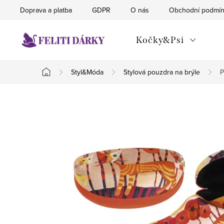
Přejít
Doprava a platba
GDPR
O nás
Obchodní podmí
na
obsah
Kočky&Psi
Styl&Móda
Stylová pouzdra na brýle
P
Domů