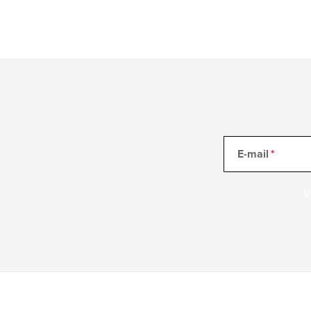
E-mail
V
Z