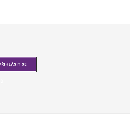
PŘIHLÁSIT SE
jů