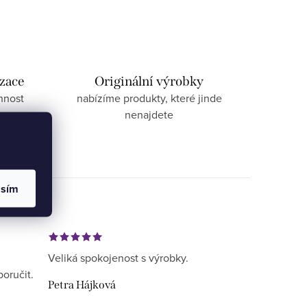
izace
Originální výrobky
nnost
nabízíme produkty, které jinde
nenajdete
asím
Veliká spokojenost s výrobky.
poručit.
Petra Hájková