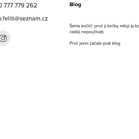
Blog
0 777 779 262
.feliti
@
seznam.cz
Šanta kočičí: proč jí kočky milují (a kd
raději nepoužívat)
Proč jsem začala psát blog