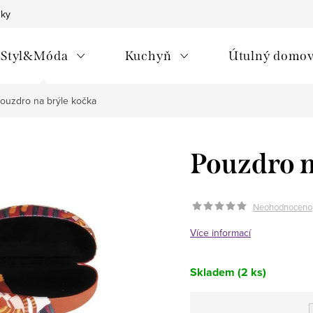
nky
Styl&Móda
Kuchyň
Útulný domo
ouzdro na brýle kočka
Pouzdro n
Neohodnoceno
Více informací
Skladem
(2 ks)