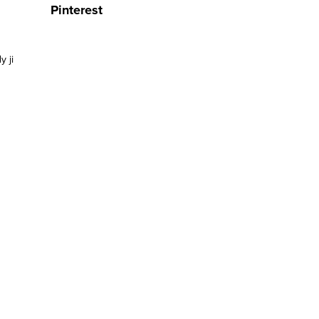
Pinterest
y ji