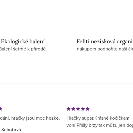
Ekologické balení
Feliti nezisková organ
Balení šetrné k přírodě.
nákupem podpoříte naší či
dání, hračky jsou moc hezké.
Hračky super.Krásně kočičkám
voní.Přišly brzy,tak můžu jen do
a Sobotová