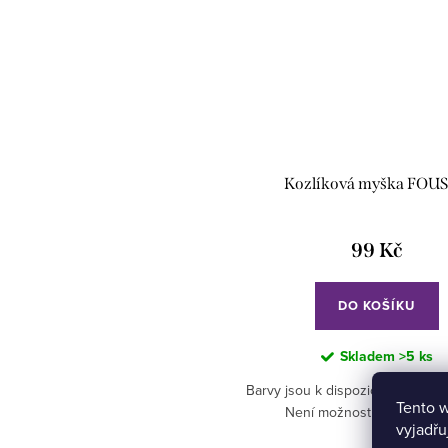
Kozlíková myška FOU
99 Kč
DO KOŠÍKU
Skladem
>5 ks
Barvy jsou k dispozici dle aktuáln
Tento 
Není možnost si vybrat ba
vyjadřu