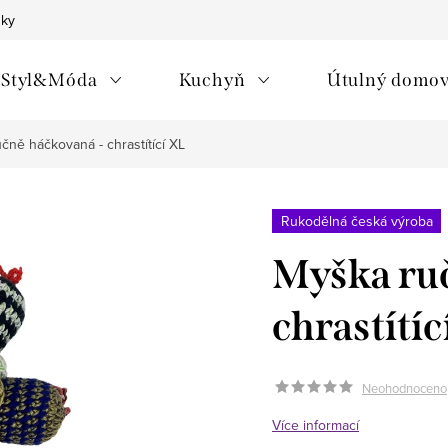
nky
Styl&Móda
Kuchyň
Útulný domo
čně háčkovaná - chrastítící XL
Rukodělná česká výroba
Myška ru
chrastítíc
Neohodnoceno
Více informací