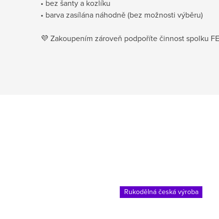
• bez šanty a kozlíku
• barva zasílána náhodně (bez možnosti výběru)
💜 Zakoupením zároveň podpoříte činnost spolku F
Rukodělná česká výroba