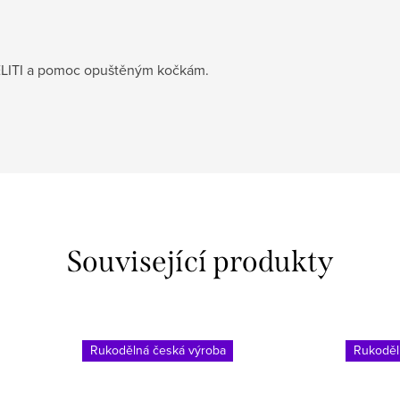
ELITI a pomoc opuštěným kočkám.
Související produkty
Rukodělná česká výroba
Rukoděl