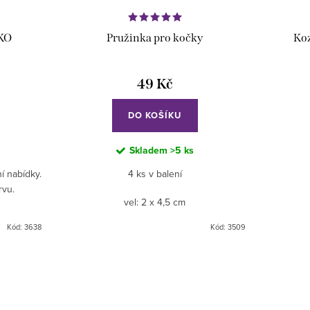
ŠKO
Pružinka pro kočky
Ko
49 Kč
DO KOŠÍKU
Skladem
>5 ks
í nabídky.
4 ks v balení
rvu.
vel: 2 x 4,5 cm
Kód:
3638
Kód:
3509