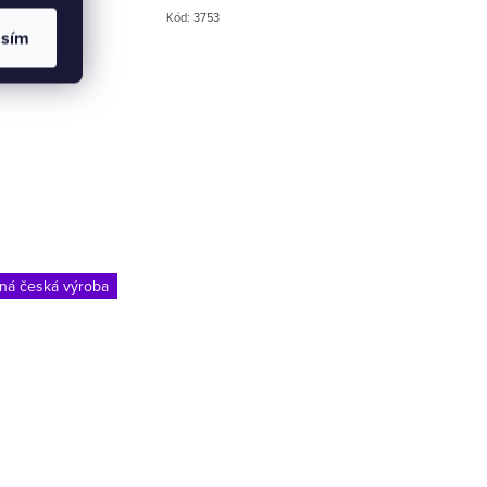
Kód:
3753
asím
ná česká výroba