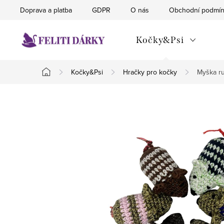
Přejít
Doprava a platba
GDPR
O nás
Obchodní podmí
na
obsah
Kočky&Psi
Kočky&Psi
Hračky pro kočky
Myška ru
Domů