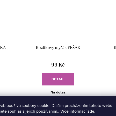
SKA
Kozlíkový myšák FEŠÁK
K
99 Kč
DETAIL
Na dotaz
Barvy jsou k dispozici dle aktuální nabídky.
í nabídky.
web používá soubory cookie. Dalším procházením tohoto webu
Není možnost si vybrat barvu.
rvu.
jete souhlas s jejich používáním.. Více informací
zde
.