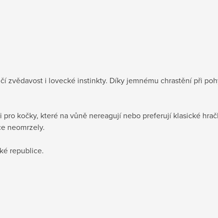
čí zvědavost i lovecké instinkty. Díky jemnému chrastění při po
pro kočky, které na vůně nereagují nebo preferují klasické hračky
ce neomrzely.
ké republice.