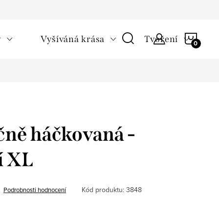
NÁKU
v
Vyšíváná krása
Tvoření
KOŠÍ
čně háčkovaná -
í XL
Kód produktu:
3848
Podrobnosti hodnocení