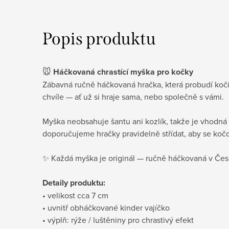
Popis produktu
🐭
Háčkovaná chrastící myška pro kočky
Zábavná ručně háčkovaná hračka, která probudí koči
chvíle — ať už si hraje sama, nebo společně s vámi.
Myška neobsahuje šantu ani kozlík, takže je vhodná i 
doporučujeme hračky pravidelně střídat, aby se koč
✨ Každá myška je originál — ručně háčkovaná v Čes
Detaily produktu:
• velikost cca 7 cm
• uvnitř obháčkované kinder vajíčko
• výplň: rýže / luštěniny pro chrastivý efekt