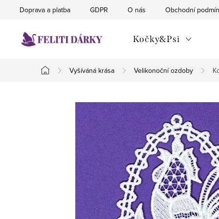
Přejít
Doprava a platba
GDPR
O nás
Obchodní podmí
na
obsah
Kočky&Psi
Vyšíváná krása
Velikonoční ozdoby
Ko
Domů