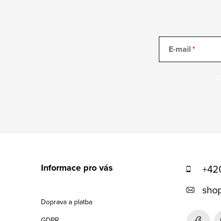
E-mail
V
Z
á
Informace pro vás
+42
p
shop
a
Doprava a platba
t
GDPR