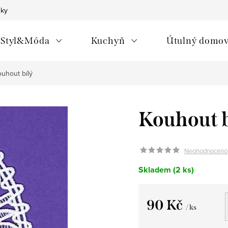
nky
Styl&Móda
Kuchyň
Útulný domo
uhout bílý
Kouhout b
Neohodnoceno
Skladem
(2 ks)
90 Kč
/ ks
Měrná