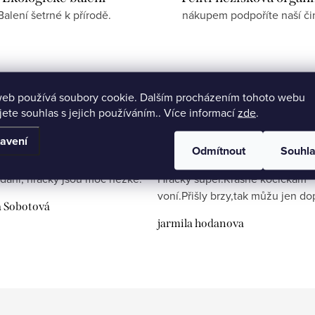
Balení šetrné k přírodě.
nákupem podpoříte naší či
web používá soubory cookie. Dalším procházením tohoto webu
jete souhlas s jejich používáním.. Více informací
zde
.
avení
Odmítnout
Souhl
dání, hračky jsou moc hezké.
Hračky super.Krásně kočičkám
voní.Přišly brzy,tak můžu jen do
a Sobotová
jarmila hodanova