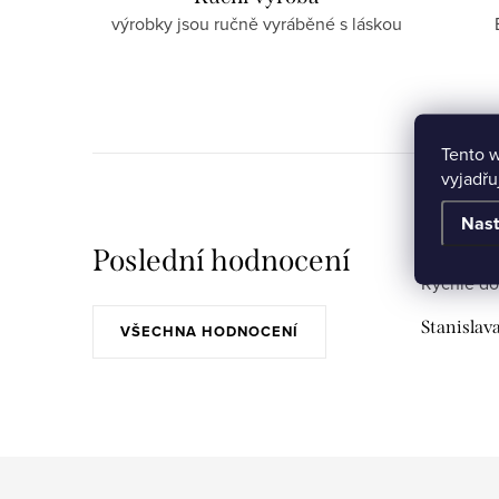
výrobky jsou ručně vyráběné s láskou
Tento 
vyjadřu
Nast
Poslední hodnocení
Rychlé do
Stanislav
VŠECHNA HODNOCENÍ