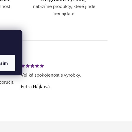
nnost
nabízíme produkty, které jinde
nenajdete
asím
Veliká spokojenost s výrobky.
poručit.
Petra Hájková