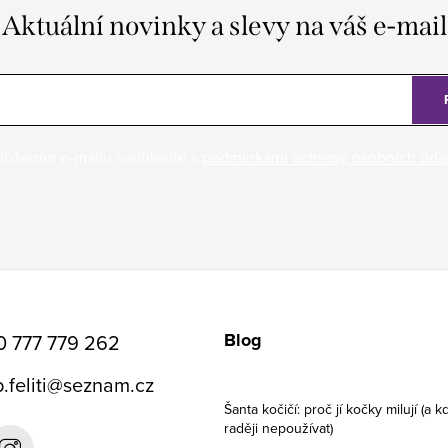
Aktuální novinky a slevy na váš e-mail
ložením e-mailu souhlasíte s
podmínkami ochrany osobních úda
Blog
0 777 779 262
.feliti
@
seznam.cz
Šanta kočičí: proč jí kočky milují (a kd
raději nepoužívat)