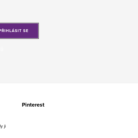
PŘIHLÁSIT SE
jů
Pinterest
y ji