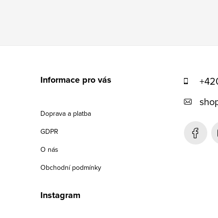
u
Z
á
Informace pro vás
+42
p
shop
a
Doprava a platba
t
GDPR
í
O nás
Obchodní podmínky
Instagram