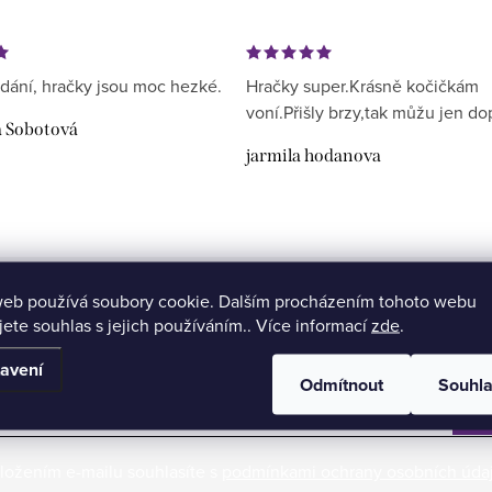
dání, hračky jsou moc hezké.
Hračky super.Krásně kočičkám
voní.Přišly brzy,tak můžu jen do
a Sobotová
jarmila hodanova
web používá soubory cookie. Dalším procházením tohoto webu
Aktuální novinky a slevy na váš e-mail
jete souhlas s jejich používáním.. Více informací
zde
.
avení
Odmítnout
Souhl
ložením e-mailu souhlasíte s
podmínkami ochrany osobních úda