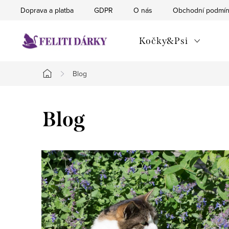
Přejít
Doprava a platba
GDPR
O nás
Obchodní podmí
na
obsah
Kočky&Psi
Blog
Domů
Blog
V
ý
p
i