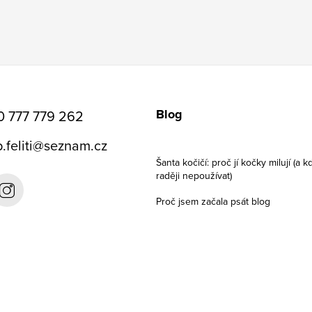
Blog
0 777 779 262
.feliti
@
seznam.cz
Šanta kočičí: proč jí kočky milují (a kd
raději nepoužívat)
Proč jsem začala psát blog