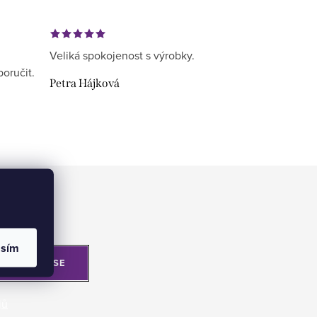
Veliká spokojenost s výrobky.
poručit.
Petra Hájková
asím
PŘIHLÁSIT SE
jů