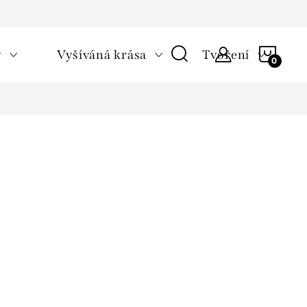
NÁKU
v
Vyšíváná krása
Tvoření
KOŠÍ