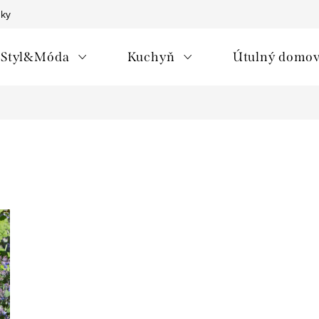
nky
Styl&Móda
Kuchyň
Útulný domo