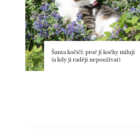
s
č
l
á
n
Šanta kočičí: proč jí kočky milují
(a kdy ji raději nepoužívat)
k
ů
O
v
l
á