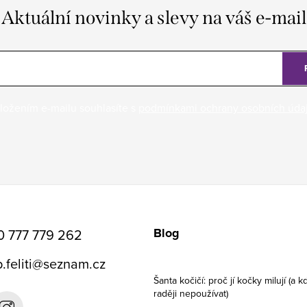
Aktuální novinky a slevy na váš e-mail
ložením e-mailu souhlasíte s
podmínkami ochrany osobních úda
Blog
0 777 779 262
.feliti
@
seznam.cz
Šanta kočičí: proč jí kočky milují (a kd
raději nepoužívat)