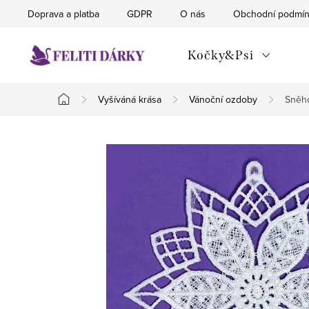
Přejít
Doprava a platba
GDPR
O nás
Obchodní podmí
na
obsah
Kočky&Psi
Vyšíváná krása
Vánoční ozdoby
Sněho
Domů