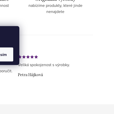
nnost
nabízíme produkty, které jinde
nenajdete
asím
Veliká spokojenost s výrobky.
poručit.
Petra Hájková