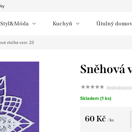
nky
Styl&Móda
Kuchyň
Útulný domo
vá vločka vzor. 23
Sněhová v
Neohodnoceno
Skladem
(1 ks)
60 Kč
/ ks
Měrná