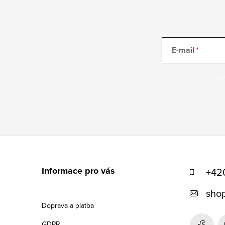
E-mail
V
Z
á
Informace pro vás
+42
p
shop
a
Doprava a platba
t
GDPR