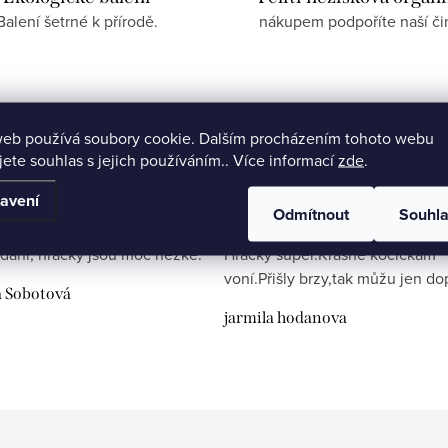
Balení šetrné k přírodě.
nákupem podpoříte naší či
web používá soubory cookie. Dalším procházením tohoto webu
jete souhlas s jejich používáním.. Více informací
zde
.
avení
Odmítnout
Souhl
dání, hračky jsou moc hezké.
Hračky super.Krásně kočičkám
voní.Přišly brzy,tak můžu jen do
a Sobotová
jarmila hodanova