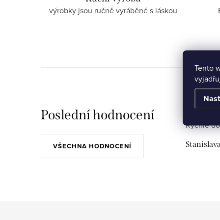
výrobky jsou ručně vyráběné s láskou
Tento 
vyjadřu
Nast
Poslední hodnocení
Rychlé do
Stanislav
VŠECHNA HODNOCENÍ