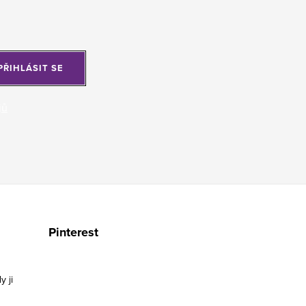
PŘIHLÁSIT SE
jů
Pinterest
y ji