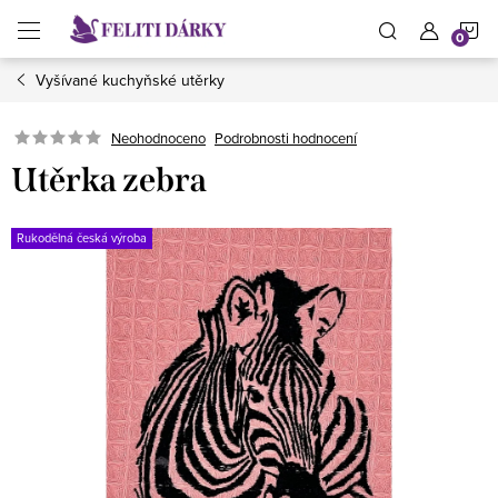
Přejít
N
na
obsah
Vyšívané kuchyňské utěrky
K
Neohodnoceno
Podrobnosti hodnocení
Utěrka zebra
Rukodělná česká výroba