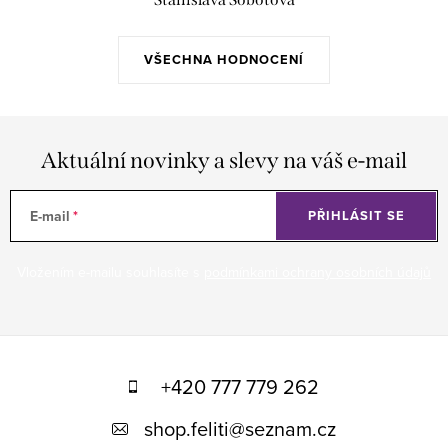
VŠECHNA HODNOCENÍ
Aktuální novinky a slevy na váš e-mail
E-mail
PŘIHLÁSIT SE
Vložením e-mailu souhlasíte s
podmínkami ochrany osobních údajů
Z
á
+420 777 779 262
p
shop.feliti
@
seznam.cz