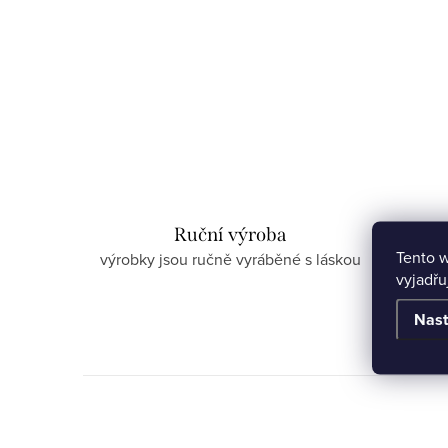
Ruční výroba
Tento 
výrobky jsou ručně vyráběné s láskou
vyjadřu
Nast