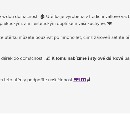
 každou domácnost. 🏠 Utěrka je vyrobena v tradiční vaflové vazb
praktickým, ale i estetickým doplňkem vaší kuchyně. 🍽️
kže utěrku můžete používat po mnoho let, čímž zároveň šetříte př
ký dárek do domácnosti. 🎁
K tomu nabízíme i stylové dárkové ba
m této utěrky podpoříte naší činnost
FELITI
🛒