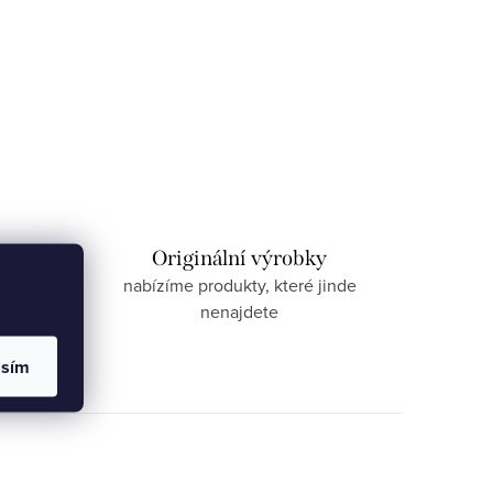
izace
Originální výrobky
nnost
nabízíme produkty, které jinde
nenajdete
asím