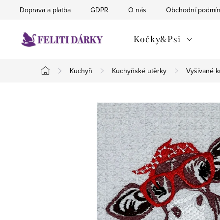
Přejít
Doprava a platba
GDPR
O nás
Obchodní podmí
na
obsah
Kočky&Psi
Kuchyň
Kuchyňské utěrky
Vyšívané k
Domů