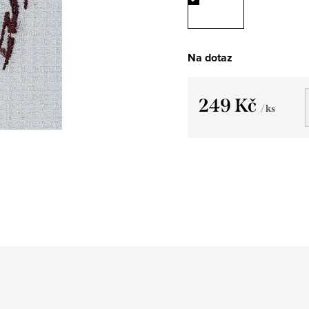
Na dotaz
249 Kč
/ ks
Měrná
cena: