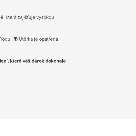
ě, která zajišťuje vysokou
írodu. 🌍 Utěrka je opatřena
lení, které váš dárek dokonale