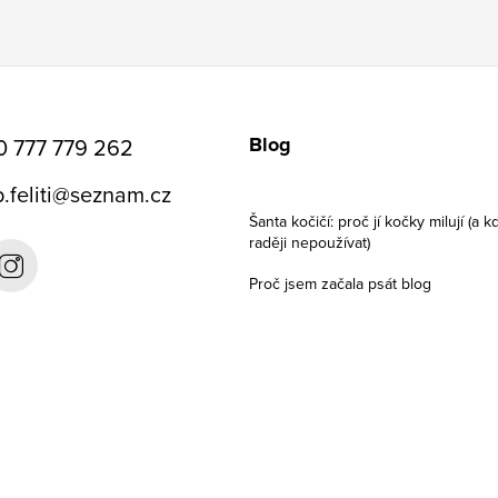
Blog
0 777 779 262
.feliti
@
seznam.cz
Šanta kočičí: proč jí kočky milují (a kd
raději nepoužívat)
Proč jsem začala psát blog