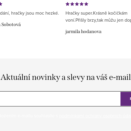
dání, hračky jsou moc hezké.
Hračky super.Krásně kočičkám
voní.Přišly brzy,tak můžu jen do
a Sobotová
jarmila hodanova
Aktuální novinky a slevy na váš e-mail
ložením e-mailu souhlasíte s
podmínkami ochrany osobních úda