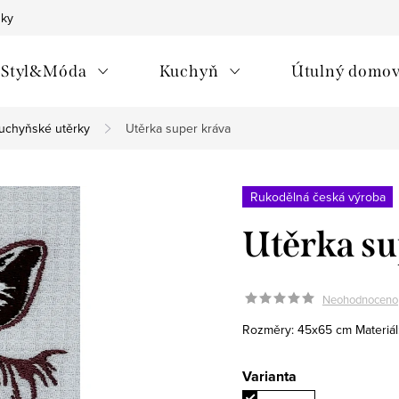
nky
Styl&Móda
Kuchyň
Útulný domo
uchyňské utěrky
Utěrka super kráva
Rukodělná česká výroba
Utěrka su
Neohodnoceno
Rozměry: 45x65 cm
Materiá
Varianta