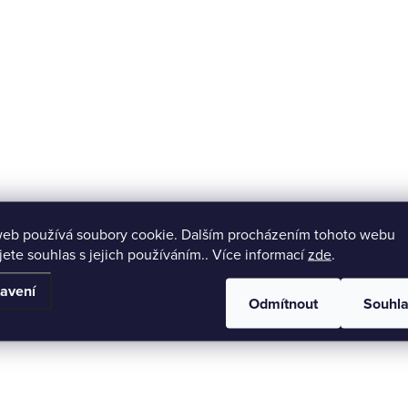
Ekologické balení
Feliti nezisková organ
web používá soubory cookie. Dalším procházením tohoto webu
Balení šetrné k přírodě.
nákupem podpoříte naší či
jete souhlas s jejich používáním.. Více informací
zde
.
avení
Odmítnout
Souhl