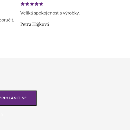
Veliká spokojenost s výrobky.
poručit.
Petra Hájková
PŘIHLÁSIT SE
jů