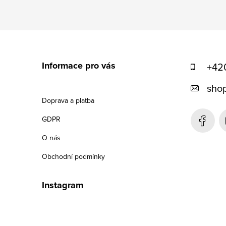
Z
á
Informace pro vás
+42
p
shop
a
Doprava a platba
t
GDPR
í
O nás
Obchodní podmínky
Instagram