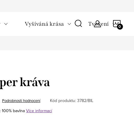
NÁKU
v
Vyšíváná krása
Tvoření
KOŠÍ
per kráva
Kód produktu:
3782/BIL
Podrobnosti hodnocení
l: 100% bavlna
Více informací