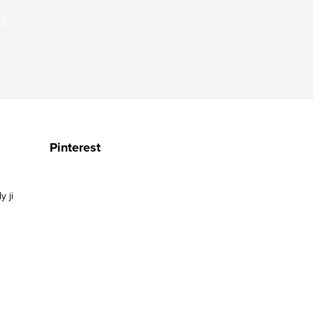
jů
Pinterest
y ji