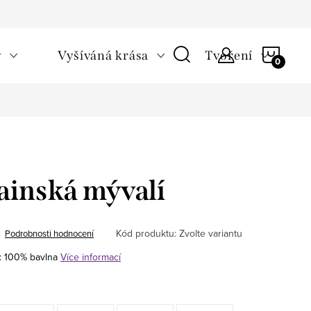
NÁKU
v
Vyšíváná krása
Tvoření
KOŠÍ
ainská mývalí
Kód produktu:
Zvolte variantu
Podrobnosti hodnocení
l: 100% bavlna
Více informací