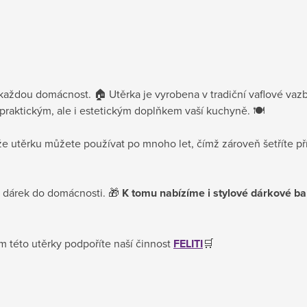
 každou domácnost. 🏠 Utěrka je vyrobena v tradiční vaflové vazb
praktickým, ale i estetickým doplňkem vaší kuchyně. 🍽️
kže utěrku můžete používat po mnoho let, čímž zároveň šetříte př
ký dárek do domácnosti. 🎁
K tomu nabízíme i stylové dárkové ba
m této utěrky podpoříte naší činnost
FELITI
🛒