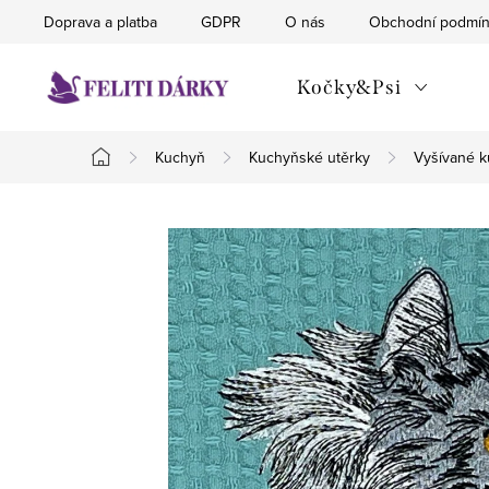
Přejít
Doprava a platba
GDPR
O nás
Obchodní podmí
na
obsah
Kočky&Psi
Kuchyň
Kuchyňské utěrky
Vyšívané k
Domů