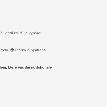
ě, která zajišťuje vysokou
írodu. 🌍 Utěrka je opatřena
lení, které váš dárek dokonale