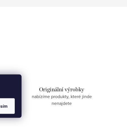
izace
Originální výrobky
nnost
nabízíme produkty, které jinde
nenajdete
asím