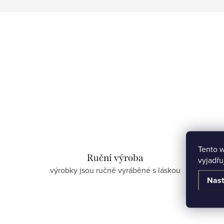
Tento 
Ruční výroba
vyjadřu
výrobky jsou ručně vyráběné s láskou
Nast