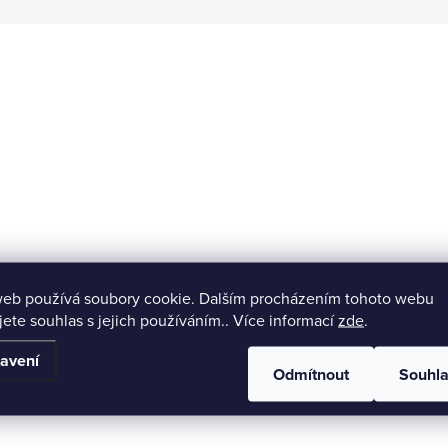
web používá soubory cookie. Dalším procházením tohoto webu
Ekologické balení
Feliti nezisková organ
jete souhlas s jejich používáním.. Více informací
zde
.
Balení šetrné k přírodě.
nákupem podpoříte naší či
avení
Odmítnout
Souhl