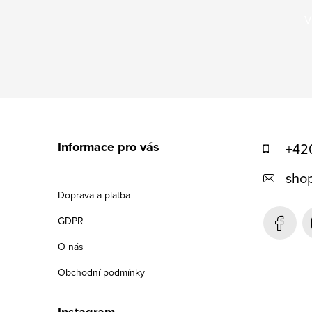
V
Z
á
Informace pro vás
+42
p
shop
a
Doprava a platba
t
GDPR
í
O nás
Obchodní podmínky
Instagram