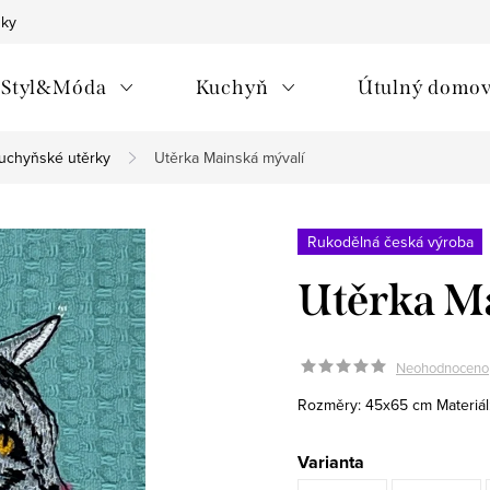
nky
Styl&Móda
Kuchyň
Útulný domo
uchyňské utěrky
Utěrka Mainská mývalí
Rukodělná česká výroba
Utěrka M
Neohodnoceno
Rozměry: 45x65 cm
Materiá
Varianta