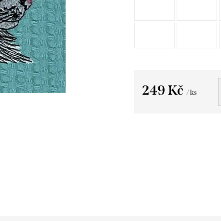
249 Kč
/ ks
Měrná
cena: