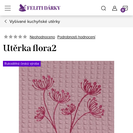
Přejít
N
na
obsah
Vyšívané kuchyňské utěrky
K
Neohodnoceno
Podrobnosti hodnocení
Utěrka flora2
Rukodělná česká výroba