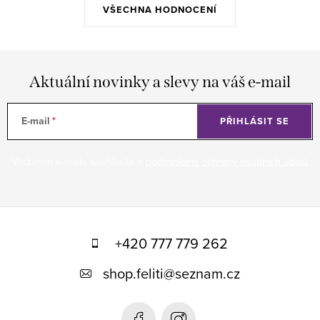
VŠECHNA HODNOCENÍ
Aktuální novinky a slevy na váš e-mail
E-mail
PŘIHLÁSIT SE
Vložením e-mailu souhlasíte s
podmínkami ochrany osobních údajů
Z
á
+420 777 779 262
p
shop.feliti
@
seznam.cz
a
t