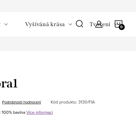
NÁKU
v
Vyšíváná krása
Tvoření
KOŠÍ
ora1
Kód produktu:
3130/FIA
Podrobnosti hodnocení
l: 100% bavlna
Více informací