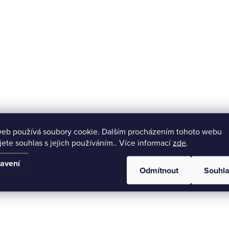
Ekologické balení
Feliti nezisková organ
web používá soubory cookie. Dalším procházením tohoto webu
Balení šetrné k přírodě.
nákupem podpoříte naší či
jete souhlas s jejich používáním.. Více informací
zde
.
avení
Odmítnout
Souhl