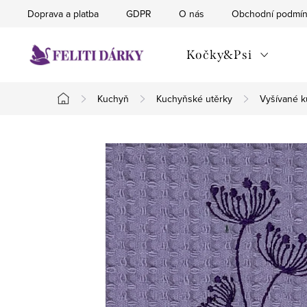
Přejít
Doprava a platba
GDPR
O nás
Obchodní podmí
na
obsah
Kočky&Psi
Kuchyň
Kuchyňské utěrky
Vyšívané k
Domů