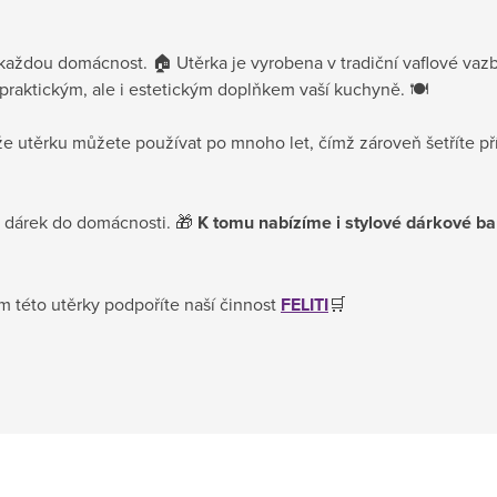
 každou domácnost. 🏠 Utěrka je vyrobena v tradiční vaflové vazb
praktickým, ale i estetickým doplňkem vaší kuchyně. 🍽️
kže utěrku můžete používat po mnoho let, čímž zároveň šetříte př
ký dárek do domácnosti. 🎁
K tomu nabízíme i stylové dárkové ba
m této utěrky podpoříte naší činnost
FELITI
🛒