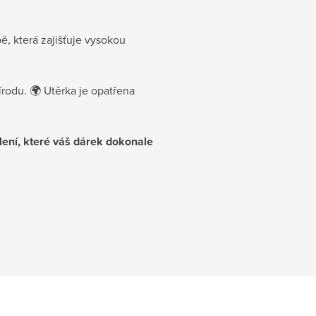
ě, která zajišťuje vysokou
írodu. 🌍 Utěrka je opatřena
lení, které váš dárek dokonale