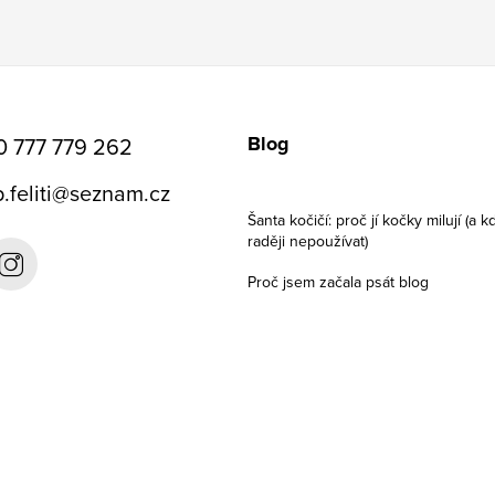
Blog
0 777 779 262
.feliti
@
seznam.cz
Šanta kočičí: proč jí kočky milují (a kd
raději nepoužívat)
Proč jsem začala psát blog