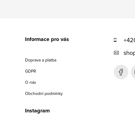
Z
á
Informace pro vás
+42
p
shop
a
Doprava a platba
t
GDPR
í
O nás
Obchodní podmínky
Instagram