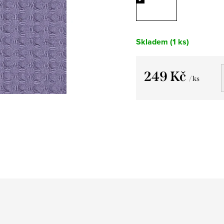
Skladem
(1 ks)
249 Kč
/ ks
Měrná
cena: