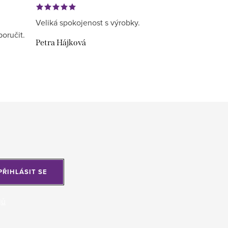
Veliká spokojenost s výrobky.
poručit.
Petra Hájková
PŘIHLÁSIT SE
jů