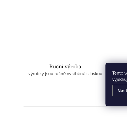
Ruční výroba
Tento 
výrobky jsou ručně vyráběné s láskou
vyjadřu
Nast