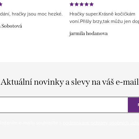
dání, hračky jsou moc hezké.
Hračky super.Krásně kočičkám
voní.Přišly brzy,tak můžu jen do
a Sobotová
jarmila hodanova
Aktuální novinky a slevy na váš e-mail
ložením e-mailu souhlasíte s
podmínkami ochrany osobních úda