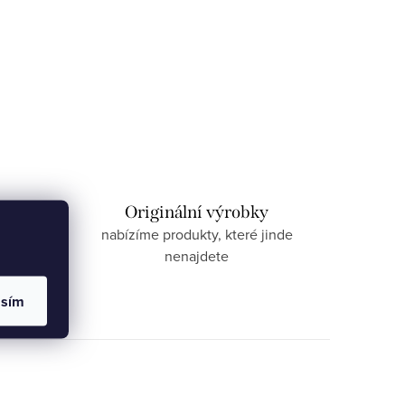
izace
Originální výrobky
nnost
nabízíme produkty, které jinde
nenajdete
asím