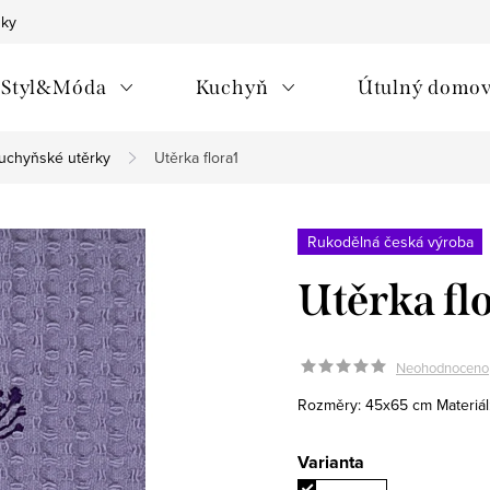
nky
Styl&Móda
Kuchyň
Útulný domo
uchyňské utěrky
Utěrka flora1
Rukodělná česká výroba
Utěrka fl
Neohodnoceno
Rozměry: 45x65 cm
Materiá
Varianta