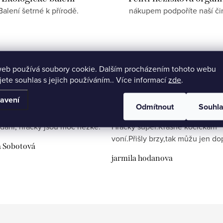
Balení šetrné k přírodě.
nákupem podpoříte naší či
web používá soubory cookie. Dalším procházením tohoto webu
jete souhlas s jejich používáním.. Více informací
zde
.
avení
Odmítnout
Souhl
dání, hračky jsou moc hezké.
Hračky super.Krásně kočičkám
voní.Přišly brzy,tak můžu jen do
a Sobotová
jarmila hodanova