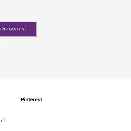
PŘIHLÁSIT SE
jů
Pinterest
y ji