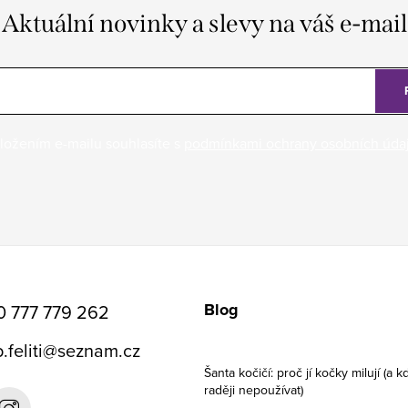
Aktuální novinky a slevy na váš e-mail
ložením e-mailu souhlasíte s
podmínkami ochrany osobních úda
Blog
0 777 779 262
.feliti
@
seznam.cz
Šanta kočičí: proč jí kočky milují (a kd
raději nepoužívat)