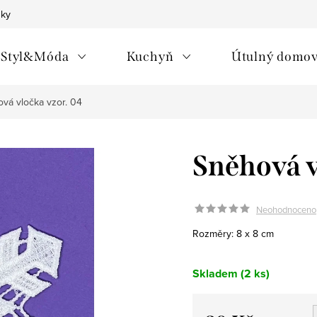
nky
Styl&Móda
Kuchyň
Útulný domo
vá vločka vzor. 04
Sněhová v
Neohodnoceno
Rozměry: 8 x 8 cm
Skladem
(2 ks)