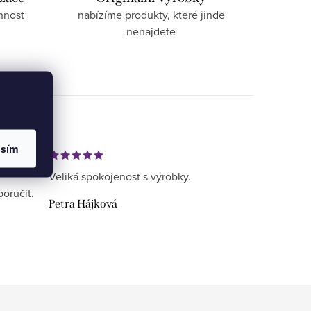
nnost
nabízíme produkty, které jinde
nenajdete
asím
Veliká spokojenost s výrobky.
poručit.
Petra Hájková