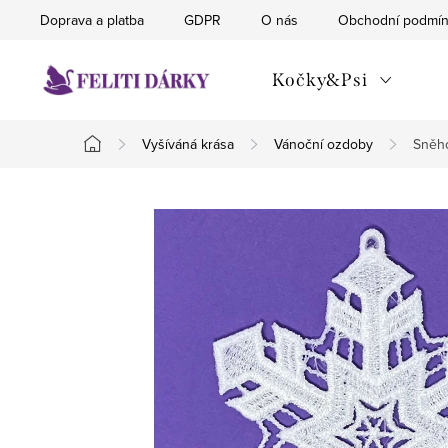
Přejít
Doprava a platba
GDPR
O nás
Obchodní podmí
na
obsah
Kočky&Psi
Vyšíváná krása
Vánoční ozdoby
Sněho
Domů