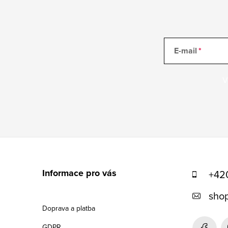
E-mail
V
Z
á
Informace pro vás
+42
p
shop
a
Doprava a platba
t
GDPR