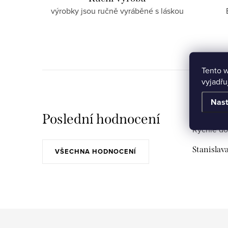
výrobky jsou ručně vyráběné s láskou
Tento 
vyjadřu
Nast
Poslední hodnocení
Rychlé do
Stanislav
VŠECHNA HODNOCENÍ