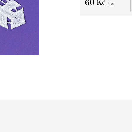
60 Kč
/ ks
Měrná
cena: