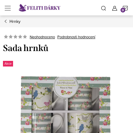
Přejít
N
na
obsah
Hrnky
K
Neohodnoceno
Podrobnosti hodnocení
Sada hrnků
Akce