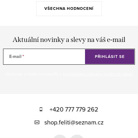
VŠECHNA HODNOCENÍ
Aktuální novinky a slevy na váš e-mail
E-mail
PŘIHLÁSIT SE
Vložením e-mailu souhlasíte s
podmínkami ochrany osobních údajů
Z
á
+420 777 779 262
p
shop.feliti
@
seznam.cz
a