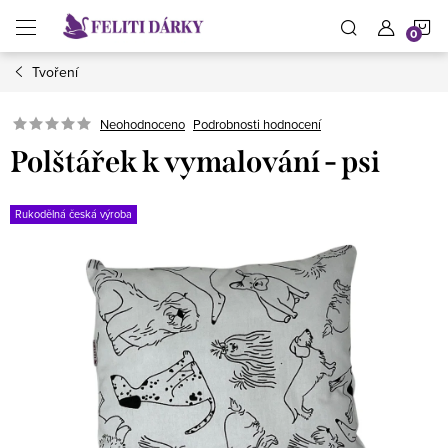
Přejít
N
na
obsah
Tvoření
K
Neohodnoceno
Podrobnosti hodnocení
Polštářek k vymalování - psi
Rukodělná česká výroba