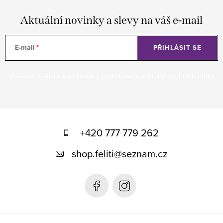
Aktuální novinky a slevy na váš e-mail
E-mail
PŘIHLÁSIT SE
Vložením e-mailu souhlasíte s
podmínkami ochrany osobních údajů
Z
á
+420 777 779 262
p
shop.feliti
@
seznam.cz
a
t
í