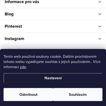
Informace pro vás
Blog
Pinterest
Instagram
FELITI
Tento web používá soubory cookie. Dalším procházením
tohoto webu vyjadřujete souhlas s jejich používáním.. Více
informací
zde
.
Nastavení
Copyright 2026
Feliti shop
. Všechna práva vyhrazena.
Odmítnout
Souhlasím
Vytvořil Shoptet