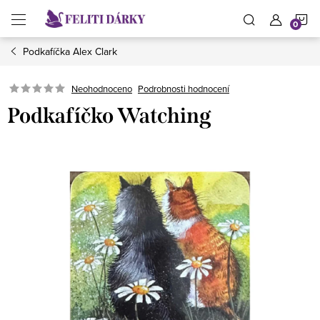
Přejít
N
na
obsah
Podkafíčka Alex Clark
K
Neohodnoceno
Podrobnosti hodnocení
Podkafíčko Watching