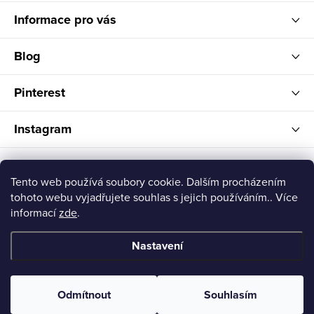
Informace pro vás
Blog
Pinterest
Instagram
FELITI
Tento web používá soubory cookie. Dalším procházením
tohoto webu vyjadřujete souhlas s jejich používáním.. Více
informací
zde
.
Nastavení
Copyright 2026
Feliti shop
. Všechna práva vyhrazena.
Odmítnout
Souhlasím
Vytvořil Shoptet