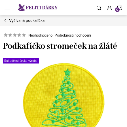
Přejít
N
na
obsah
Vyšívaná podkafíčka
K
Neohodnoceno
Podrobnosti hodnocení
Podkafíčko stromeček na žláté
Rukodělná česká výroba