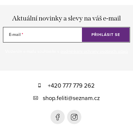
Aktuální novinky a slevy na váš e-mail
E-mail
PŘIHLÁSIT SE
Vložením e-mailu souhlasíte s
podmínkami ochrany osobních údajů
Z
á
+420 777 779 262
p
shop.feliti
@
seznam.cz
a
t
í