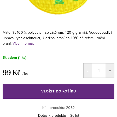
Materiál:
100 % polyester se zátěrem, 420 g gramáž,
Vodoodpudivá
úprava, rychleschnoucí,
Údržba: praní na 40°C při režimu ruční
praní.
Více informací
Skladem
(1 ks)
99 Kč
/ ks
Měrná
cena:
VLOŽIT DO KOŠÍKU
Kód produktu:
2052
Dotaz k produktu
Sdílet