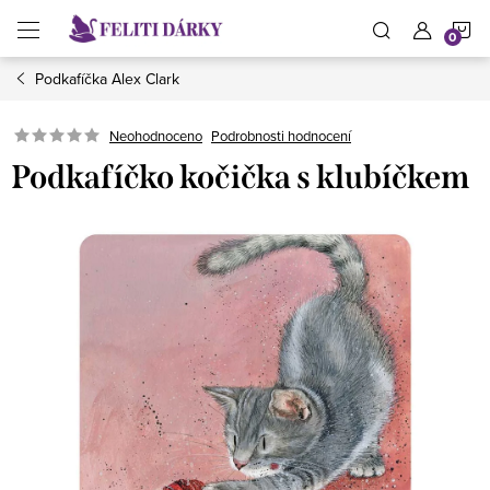
Přejít
N
na
obsah
Podkafíčka Alex Clark
K
Neohodnoceno
Podrobnosti hodnocení
Podkafíčko kočička s klubíčkem