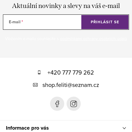
Aktuální novinky a slevy na váš e-mail
E-mail
PŘIHLÁSIT SE
Vložením e-mailu souhlasíte s
podmínkami ochrany osobních údajů
Z
á
+420 777 779 262
p
shop.feliti
@
seznam.cz
a
t
í
Informace pro vás