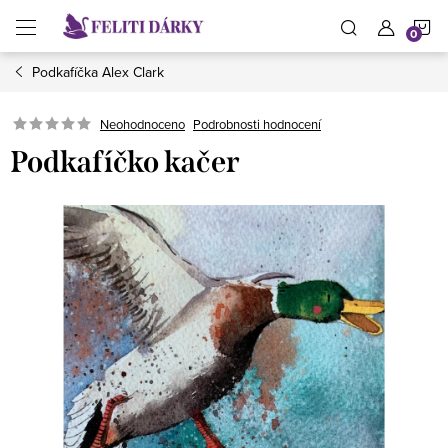
Přejít
N
na
obsah
Podkafíčka Alex Clark
K
Neohodnoceno
Podrobnosti hodnocení
Podkafíčko kačer