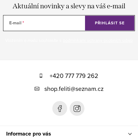
Aktuální novinky a slevy na váš e-mail
E-mail
PŘIHLÁSIT SE
Vložením e-mailu souhlasíte s
podmínkami ochrany osobních údajů
Z
á
+420 777 779 262
p
shop.feliti
@
seznam.cz
a
t
í
Informace pro vás