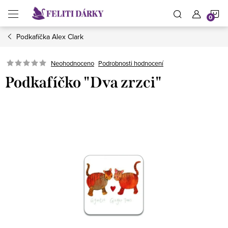
Přejít
N
na
obsah
Podkafíčka Alex Clark
K
Neohodnoceno
Podrobnosti hodnocení
Podkafíčko "Dva zrzci"