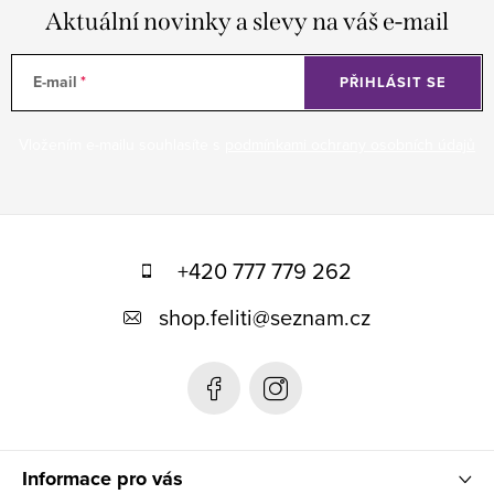
Aktuální novinky a slevy na váš e-mail
E-mail
PŘIHLÁSIT SE
Vložením e-mailu souhlasíte s
podmínkami ochrany osobních údajů
Z
á
+420 777 779 262
p
shop.feliti
@
seznam.cz
a
t
í
Informace pro vás