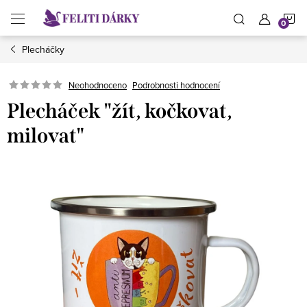
Přejít
N
na
obsah
Plecháčky
K
Neohodnoceno
Podrobnosti hodnocení
Plecháček "žít, kočkovat,
milovat"