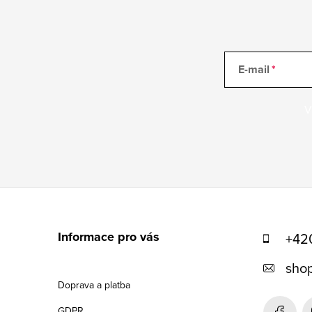
E-mail
V
Z
á
Informace pro vás
+42
p
shop
a
Doprava a platba
t
GDPR