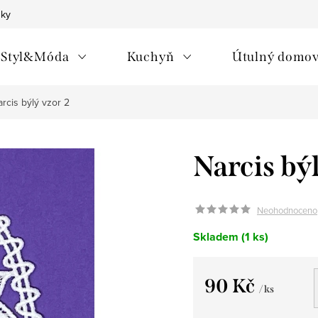
nky
Styl&Móda
Kuchyň
Útulný domo
rcis býlý vzor 2
Narcis bý
Neohodnoceno
Skladem
(1 ks)
90 Kč
/ ks
Měrná