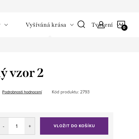
NÁKU
v
Vyšíváná krása
Tvoření
KOŠÍ
lý vzor 2
Kód produktu:
2793
Podrobnosti hodnocení
VLOŽIT DO KOŠÍKU