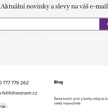
Aktuální novinky a slevy na váš e-mail
ložením e-mailu souhlasíte s
podmínkami ochrany osobních úda
Blog
0 777 779 262
.feliti
@
seznam.cz
Šanta kočičí: proč jí kočky milují (a kd
raději nepoužívat)