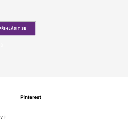
PŘIHLÁSIT SE
jů
Pinterest
y ji