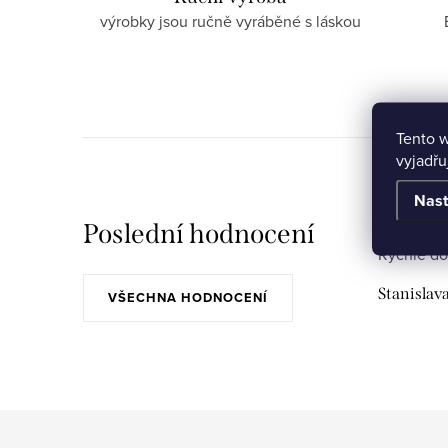
výrobky jsou ručně vyráběné s láskou
Tento 
vyjadřu
Nast
Poslední hodnocení
Rychlé do
Stanislav
VŠECHNA HODNOCENÍ