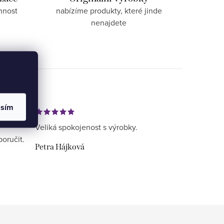
nnost
nabízíme produkty, které jinde
nenajdete
asím
Veliká spokojenost s výrobky.
poručit.
Petra Hájková