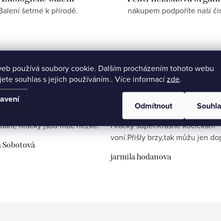
Balení šetrné k přírodě.
nákupem podpoříte naší či
web používá soubory cookie. Dalším procházením tohoto webu
jete souhlas s jejich používáním.. Více informací
zde
.
avení
Odmítnout
Souhl
dání, hračky jsou moc hezké.
Hračky super.Krásně kočičkám
voní.Přišly brzy,tak můžu jen do
a Sobotová
jarmila hodanova