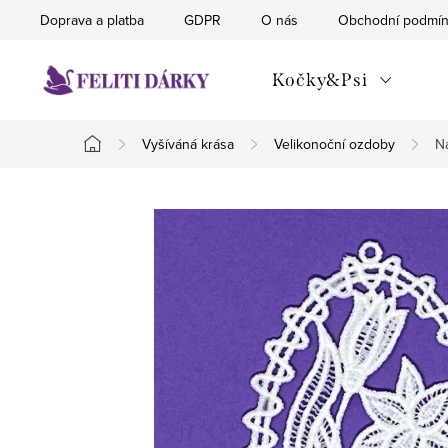
Přejít
Doprava a platba
GDPR
O nás
Obchodní podmí
na
obsah
Kočky&Psi
Vyšíváná krása
Velikonoční ozdoby
Na
Domů