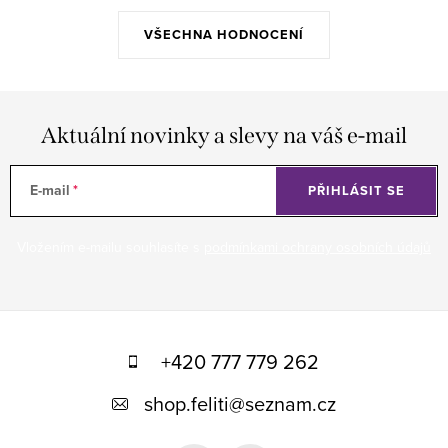
VŠECHNA HODNOCENÍ
Aktuální novinky a slevy na váš e-mail
E-mail
PŘIHLÁSIT SE
Vložením e-mailu souhlasíte s
podmínkami ochrany osobních údajů
Z
á
+420 777 779 262
p
shop.feliti
@
seznam.cz
a