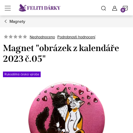
Přejít
N
na
obsah
Magnety
K
Neohodnoceno
Podrobnosti hodnocení
Magnet "obrázek z kalendáře
2023 č.05"
Rukodělná česká výroba