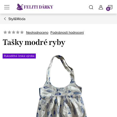
Přejít
N
na
obsah
Styl&Móda
K
Neohodnoceno
Podrobnosti hodnocení
Tašky modré ryby
Rukodělná česká výroba