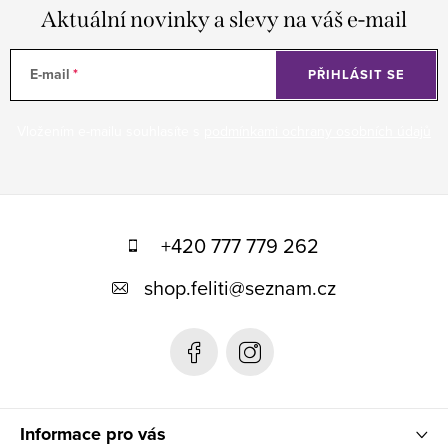
Aktuální novinky a slevy na váš e-mail
E-mail
PŘIHLÁSIT SE
Vložením e-mailu souhlasíte s
podmínkami ochrany osobních údajů
Z
á
+420 777 779 262
p
shop.feliti
@
seznam.cz
a
t
í
Informace pro vás