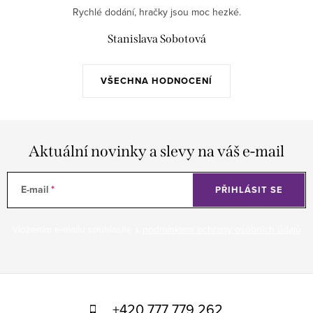
Rychlé dodání, hračky jsou moc hezké.
Stanislava Sobotová
VŠECHNA HODNOCENÍ
Aktuální novinky a slevy na váš e-mail
E-mail
PŘIHLÁSIT SE
Vložením e-mailu souhlasíte s
podmínkami ochrany osobních údajů
Z
á
+420 777 779 262