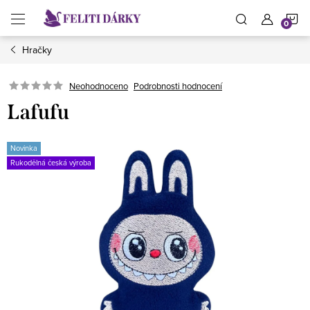
Přejít
N
na
obsah
Hračky
K
Neohodnoceno
Podrobnosti hodnocení
Lafufu
Novinka
Rukodělná česká výroba