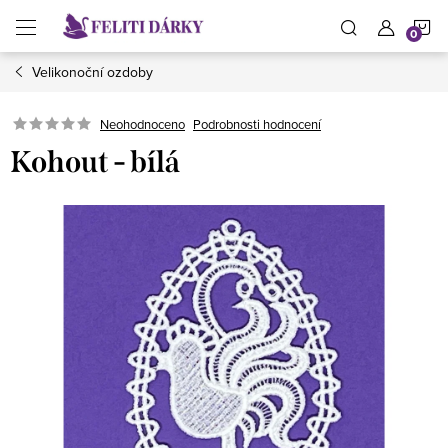
Přejít
N
na
obsah
Velikonoční ozdoby
K
Neohodnoceno
Podrobnosti hodnocení
Kohout - bílá