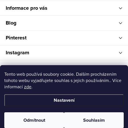
Informace pro vás
Blog
Pinterest
Instagram
FELITI
Tento web používá soubory cookie. Dalším procházením
tohoto webu vyjadřujete souhlas s jejich používáním.. Více
informací
zde
.
Nastavení
Copyright 2026
Feliti shop
. Všechna práva vyhrazena.
Odmítnout
Souhlasím
Vytvořil Shoptet