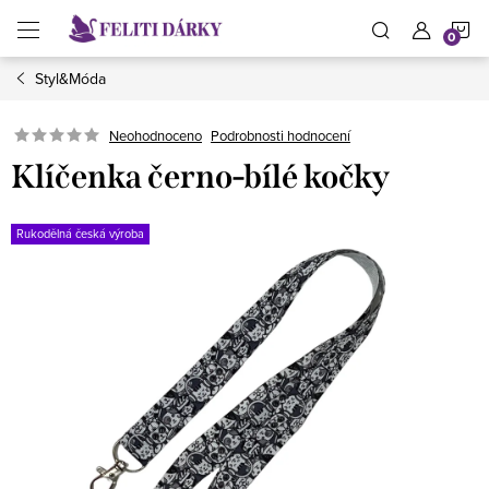
Přejít
N
na
obsah
Styl&Móda
K
Neohodnoceno
Podrobnosti hodnocení
Klíčenka černo-bílé kočky
Rukodělná česká výroba