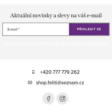
Aktuální novinky a slevy na váš e-mail
E-mail
PŘIHLÁSIT SE
Vložením e-mailu souhlasíte s
podmínkami ochrany osobních údajů
Z
á
+420 777 779 262
p
shop.feliti
@
seznam.cz
a
t
í