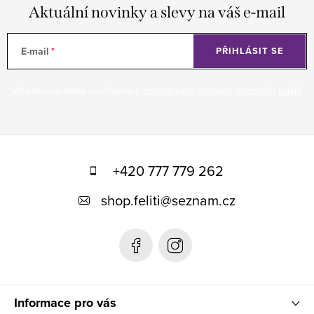
Aktuální novinky a slevy na váš e-mail
E-mail
PŘIHLÁSIT SE
Vložením e-mailu souhlasíte s
podmínkami ochrany osobních údajů
Z
á
+420 777 779 262
p
shop.feliti
@
seznam.cz
a
t
í
Informace pro vás