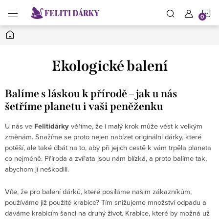
Přejít
N
na
obsah
Domů
K
Ekologické balení
Balíme s láskou k přírodě – jak u nás
šetříme planetu i vaši peněženku
U nás ve
Felitidárky
věříme, že i malý krok může vést k velkým
změnám. Snažíme se proto nejen nabízet originální dárky, které
potěší, ale také dbát na to, aby při jejich cestě k vám trpěla planeta
co nejméně. Příroda a zvířata jsou nám blízká, a proto balíme tak,
abychom jí neškodili.
Víte, že pro balení dárků, které posíláme našim zákazníkům,
používáme již použité krabice? Tím snižujeme množství odpadu a
dáváme krabicím šanci na druhý život. Krabice, které by možná už