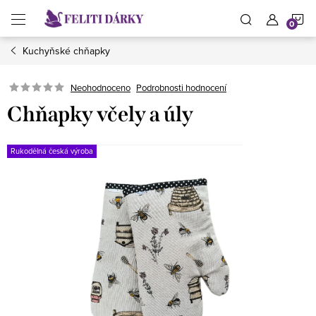
Přejít
N
na
obsah
Kuchyňské chňapky
K
Neohodnoceno
Podrobnosti hodnocení
Chňapky včely a úly
Rukodělná česká výroba