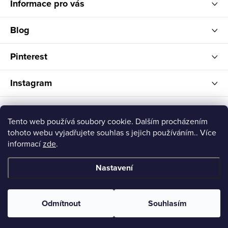
Informace pro vás
Blog
Pinterest
Instagram
FELITI
Tento web používá soubory cookie. Dalším procházením
tohoto webu vyjadřujete souhlas s jejich používáním.. Více
informací
zde
.
Nastavení
Copyright 2026
Feliti shop
. Všechna práva vyhrazena.
Odmítnout
Souhlasím
Vytvořil Shoptet