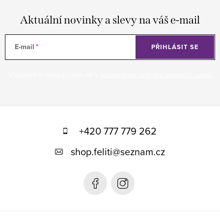
Aktuální novinky a slevy na váš e-mail
E-mail
PŘIHLÁSIT SE
Vložením e-mailu souhlasíte s
podmínkami ochrany osobních údajů
Z
á
+420 777 779 262
p
shop.feliti
@
seznam.cz
a
t
í