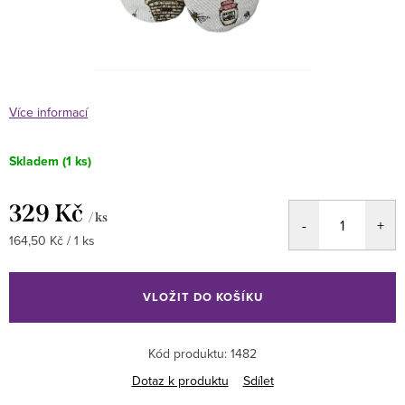
Více informací
Skladem
(1 ks)
329 Kč
/ ks
Měrná
164,50 Kč / 1 ks
cena:
VLOŽIT DO KOŠÍKU
Kód produktu:
1482
Dotaz k produktu
Sdílet