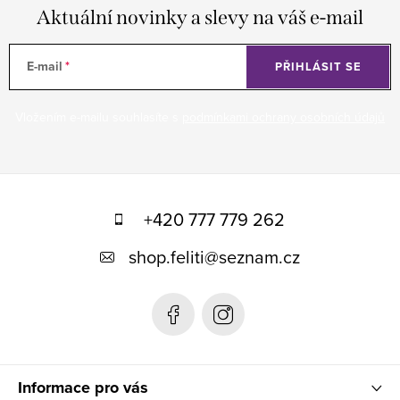
Aktuální novinky a slevy na váš e-mail
E-mail
PŘIHLÁSIT SE
Vložením e-mailu souhlasíte s
podmínkami ochrany osobních údajů
Z
á
+420 777 779 262
p
shop.feliti
@
seznam.cz
a
t
í
Informace pro vás