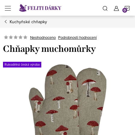
Přejít
N
na
obsah
Kuchyňské chňapky
K
Neohodnoceno
Podrobnosti hodnocení
Chňapky muchomůrky
Rukodělná česká výroba