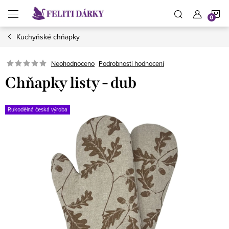
Přejít
N
na
obsah
Kuchyňské chňapky
K
Neohodnoceno
Podrobnosti hodnocení
Chňapky listy - dub
Rukodělná česká výroba