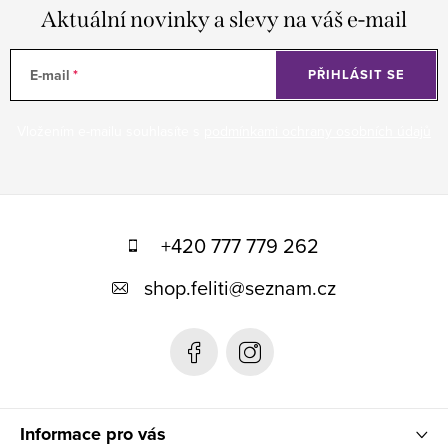
Aktuální novinky a slevy na váš e-mail
E-mail
PŘIHLÁSIT SE
Vložením e-mailu souhlasíte s
podmínkami ochrany osobních údajů
Z
á
+420 777 779 262
p
shop.feliti
@
seznam.cz
a
t
í
Informace pro vás