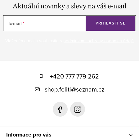
Aktuální novinky a slevy na váš e-mail
E-mail
PŘIHLÁSIT SE
Vložením e-mailu souhlasíte s
podmínkami ochrany osobních údajů
Z
á
+420 777 779 262
p
shop.feliti
@
seznam.cz
a
t
í
Informace pro vás