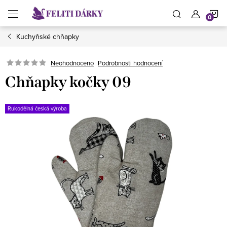
Přejít
N
na
obsah
Kuchyňské chňapky
K
Neohodnoceno
Podrobnosti hodnocení
Chňapky kočky 09
Rukodělná česká výroba