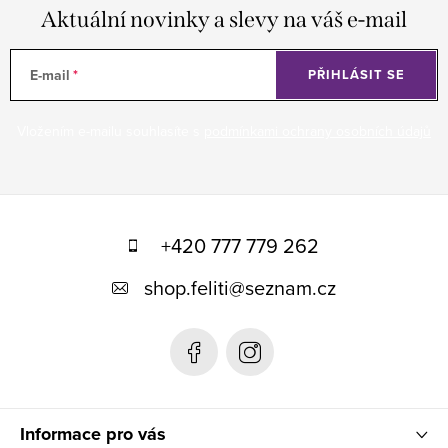
Aktuální novinky a slevy na váš e-mail
E-mail
PŘIHLÁSIT SE
Vložením e-mailu souhlasíte s
podmínkami ochrany osobních údajů
Z
á
+420 777 779 262
p
shop.feliti
@
seznam.cz
a
t
í
Informace pro vás