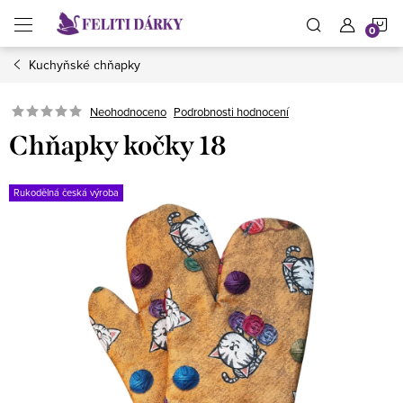
Přejít
N
na
obsah
Kuchyňské chňapky
K
Neohodnoceno
Podrobnosti hodnocení
Chňapky kočky 18
Rukodělná česká výroba