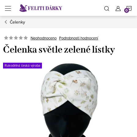
Přejít
N
na
obsah
Čelenky
K
Neohodnoceno
Podrobnosti hodnocení
Čelenka světle zelené lístky
Rukodělná česká výroba