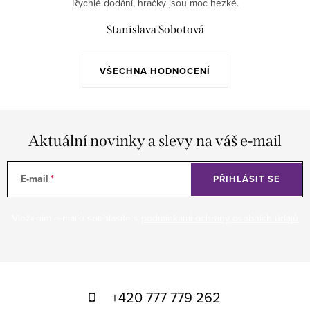
Rychlé dodání, hračky jsou moc hezké.
Stanislava Sobotová
VŠECHNA HODNOCENÍ
Aktuální novinky a slevy na váš e-mail
E-mail
PŘIHLÁSIT SE
Vložením e-mailu souhlasíte s
podmínkami ochrany osobních údajů
Z
á
+420 777 779 262