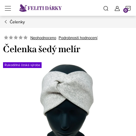
Přejít
N
na
obsah
Čelenky
K
Neohodnoceno
Podrobnosti hodnocení
Čelenka šedý melír
Rukodělná česká výroba