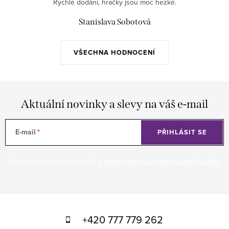
Rychlé dodání, hračky jsou moc hezké.
Stanislava Sobotová
VŠECHNA HODNOCENÍ
Aktuální novinky a slevy na váš e-mail
E-mail
PŘIHLÁSIT SE
Vložením e-mailu souhlasíte s
podmínkami ochrany osobních údajů
Z
á
+420 777 779 262