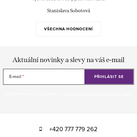
Stanislava Sobotová
VŠECHNA HODNOCENÍ
Aktuální novinky a slevy na váš e-mail
E-mail
PŘIHLÁSIT SE
Vložením e-mailu souhlasíte s
podmínkami ochrany osobních údajů
Z
á
+420 777 779 262