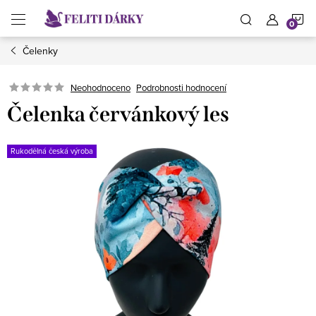
Přejít
N
na
obsah
Čelenky
K
Neohodnoceno
Podrobnosti hodnocení
Čelenka červánkový les
Rukodělná česká výroba